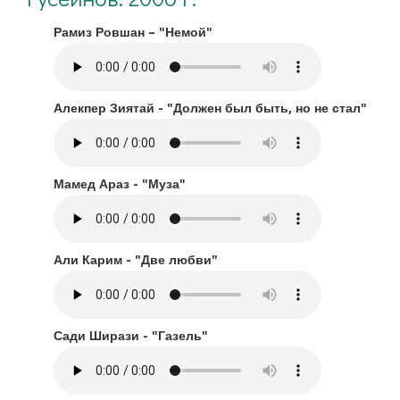
Рамиз Ровшан – "Немой"
Алекпер Зиятай - "Должен был быть, но не стал"
Мамед Араз - "Муза"
Али Карим - "Две любви"
Сади Ширази - "Газель"