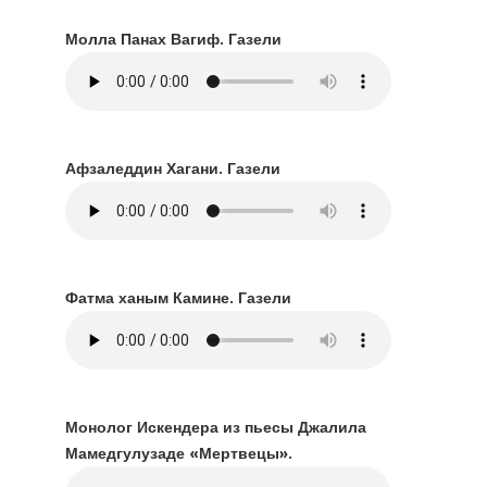
Молла Панах Вагиф. Газели
Афзаледдин Хагани. Газели
Фатма ханым Камине. Газели
Монолог Искендера из пьесы Джалила
Мамедгулузаде «Мертвецы».