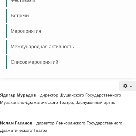
Фестивали
Встречи
Мероприятия
Международная активность
Список мероприятий
Приз “Свет сцены”
Ядигар Мурадов
- директор Шушинского Государственного
Музыкально-Драматического Театра, Заслуженный артист
Ислам Гасанов
- директор Ленкоранского Государственного
Драматического Театра