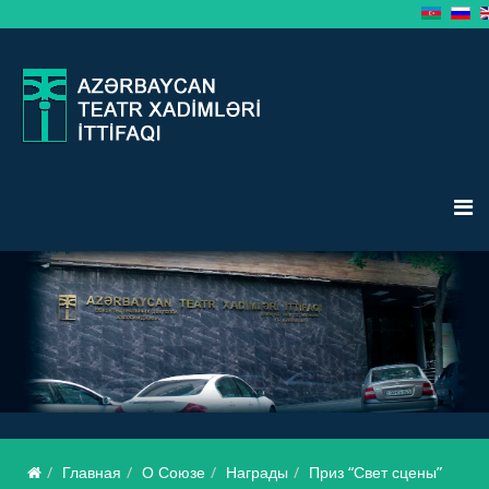
Главная
О Союзе
Награды
Приз “Свет сцены”