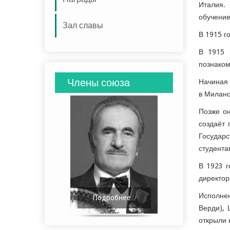
Италия.
обучение
Зал славы
В 1915 г
В 1915 
познаком
Члены союза
Начиная 
в Миланс
Позже он
создаёт
Государ
студента
В 1923 г
директор
Исполнен
Подробнее...
Подробнее...
Верди), 
открыли 