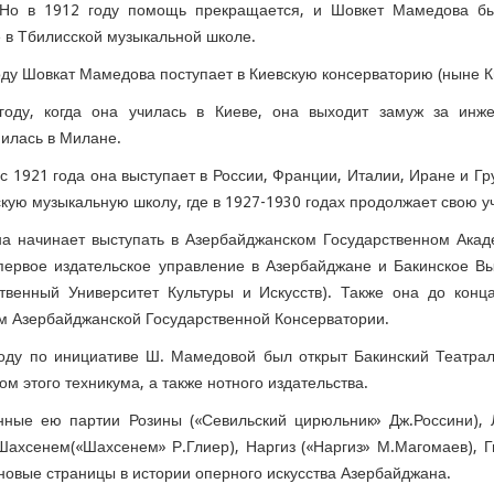
 Но в 1912 году помощь прекращается, и Шовкет Мамедова бы
 в Тбилисской музыкальной школе.
оду Шовкат Мамедова поступает в Киевскую консерваторию (ныне К
году, когда она училась в Киеве, она выходит замуж за инж
илась в Милане.
с 1921 года она выступает в России, Франции, Италии, Иране и Гр
кую музыкальную школу, где в 1927-1930 годах продолжает свою уч
а начинает выступать в Азербайджанском Государственном Акад
 первое издательское управление в Азербайджане и Бакинское 
ственный Университет Культуры и Искусств). Также она до кон
м Азербайджанской Государственной Консерватории.
оду по инициативе Ш. Мамедовой был открыт Бакинский Театрал
ом этого техникума, а также нотного издательства.
ные ею партии Розины («Севильский цирюльник» Дж.Россини), Л
Шахсенем(«Шахсенем» Р.Глиер), Наргиз («Наргиз» М.Магомаев), Г
новые страницы в истории оперного искусства Азербайджана.