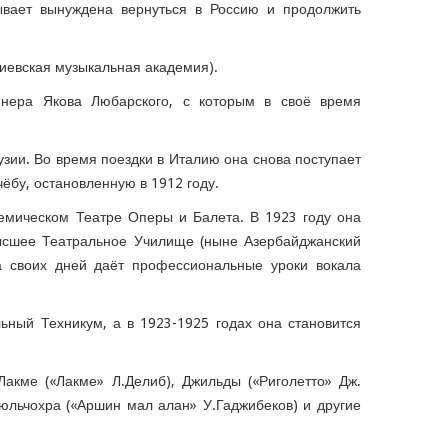
вает вынуждена вернуться в Россию и продолжить
иевская музыкальная академия).
енера Якова Любарского, с которым в своё время
узии. Во время поездки в Италию она снова поступает
ёбу, остановленную в 1912 году.
емическом Театре Оперы и Балета. В 1923 году она
Высшее Театральное Училище (ныне Азербайджанский
ца своих дней даёт профессиональные уроки вокала
ьный Техникум, а в 1923-1925 годах она становится
акме («Лакме» Л.Делиб), Джильды («Риголетто» Дж.
юльчохра («Аршин мал алан» У.Гаджибеков) и другие