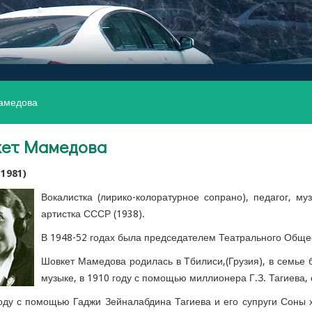
амедова
ет Мамедова
1981)
Вокалистка (лирико-колоратурное сопрано), педагог, м
артистка СССР (1938).
В 1948-52 годах была председателем Театрального Обще
Шовкет Мамедова родилась в Тбилиси,(Грузия), в семье 
музыке, в 1910 году с помощью миллионера Г.З. Тагиева, 
оду с помощью Гаджи Зейналабдина Тагиева и его супруги Соны 