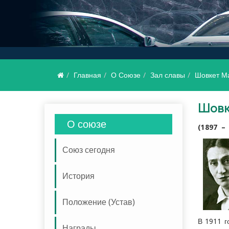
Главная
О Союзе
Зал славы
Шовкет М
Шовкет Мамедова
Шовк
О союзе
(1897 – 
Союз сегодня
История
Положение (Устав)
В 1911 г
Награды