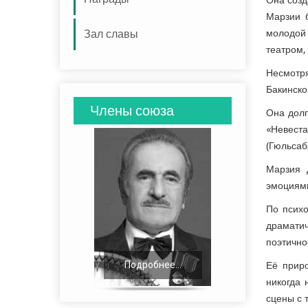
Она созд
Марзии 
Зал славы
молодой 
театром,
Несмотр
Бакинско
Члены союза
Она долг
«Невеста
(Гюльсаб
Марзия 
эмоциями
По психо
драмати
поэтично
Подробнее...
Подробнее...
Её прир
никогда 
сцены с 