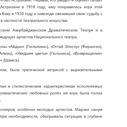
Игбал Астрахани. Первый, кто увидел и оценил талант
Астрахани в 1918 году, ему понравилась игра этой
 Баку в 1920 году и навсегда связавшая свою судьбу с
в частности театрального искусства.
исском Азербайджанском Драматическом Театре и в
 ведущих артистов Национального театра.
ы «Айдын» (Гюльтекин), «Огтай Элоглу» (Фирангиз),
Алмаз), «Увядшие цветы» (Гюльниса), «Возвращение»
а» (Шамса).
том, была трагической актрисой с выразительными
лан и стилистическим характеристикам исполняемых
 романтических любовных ролях её игра была полна
.
ртнёров, особенно молодых артистов. Марзия ханум
 при необходимости, обыгрывала ситуацию в глубине