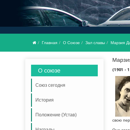
Главная
О Союзе
Зал славы
Марзия Д
Марзия Давудова
Марзи
О союзе
(1901 - 
Союз сегодня
История
Положение (Устав)
свою пер
Награды