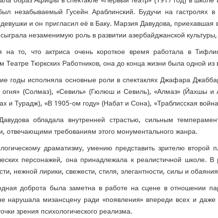
ала образ Афифы в спектакле «Первый театр» (1917 год) в школе 
был незабываемый Гусейн Араблинский. Будучи на гастролях в 
девушки и он пригласил её в Баку. Марзия Давудова, приехавшая в
 сыграла незаменимую роль в развитии азербайджанской культуры, 
я на то, что актриса очень короткое время работала в Тифл
м Театре Тюркских Работников, она до конца жизни была одной из
ие годы исполняла основные роли в спектаклях Джафара Джаббарл
 огня» (Солмаз), «Севиль» (Гюлюш и Севиль), «Алмаз» (Йахшы и 
ах и Турадж), «В 1905-ом году» (Набат и Сона), «Траблисская войн
Давудова обладала внутренней страстью, сильным темперамен
, отвечающими требованиям этого монументального жанра.
логическому драматизму, умению представить зрителю второй п
ческих персонажей, она принадлежала к реалистичной школе. В
сти, нежной лирики, свежести, стиля, элегантности, силы и обаяния
одная доброта была заметна в работе на сцене в отношении па
не нарушала мизансцену ради «появления» впереди всех и даже
точки зрения психологического реализма.