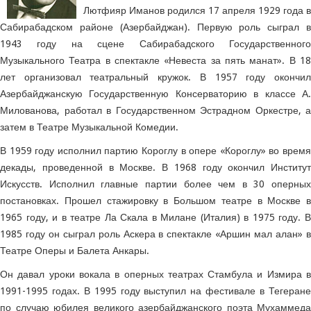
Лютфияр Иманов родился 17 апреля 1929 года в
Сабирабадском районе (Азербайджан). Первую роль сыграл в
1943 году на сцене Сабирабадского Государственного
Музыкального Театра в спектакле «Невеста за пять манат». В 18
лет организовал театральный кружок. В 1957 году окончил
Азербайджанскую Государственную Консерваторию в классе А.
Милованова, работал в Государственном Эстрадном Оркестре, а
затем в Театре Музыкальной Комедии.
В 1959 году исполнил партию Короглу в опере «Короглу» во время
декады, проведенной в Москве. В 1968 году окончил Институт
Искусств. Исполнил главные партии более чем в 30 оперных
постановках. Прошел стажировку в Большом театре в Москве в
1965 году, и в театре Ла Скала в Милане (Италия) в 1975 году. В
1985 году он сыграл роль Аскера в спектакле «Аршин мал алан» в
Театре Оперы и Балета Анкары.
Он давал уроки вокала в оперных театрах Стамбула и Измира в
1991-1995 годах. В 1995 году выступил на фестивале в Тегеране
по случаю юбилея великого азербайджанского поэта Мухаммеда