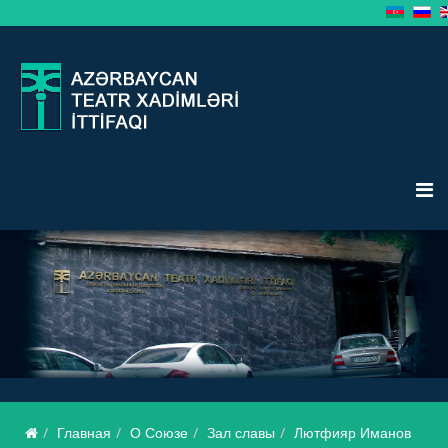
Главная
О Союзе
Зал славы
Лютфияр Иманов