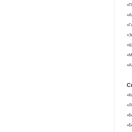
«П
«А
«Г
«З
«Ш
«М
«А
С
«К
«Л
«Б
«Б