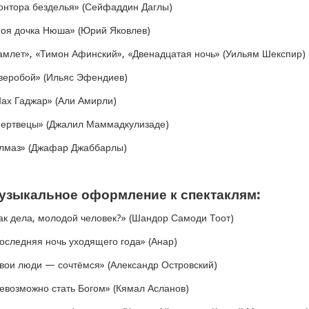
онтора безделья» (Сейфаддин Даглы)
оя дочка Нюша» (Юрий Яковлев)
амлет», «Тимон Афинский», «Двенадцатая ночь» (Уильям Шекспир)
веробой» (Ильяс Эфендиев)
ах Гаджар» (Али Амирли)
ертвецы» (Джалил Маммадкулизаде)
лмаз» (Джафар Джаббарлы)
узыкальное оформление к спектаклям:
ак дела, молодой человек?» (Шандор Самоди Тоот)
оследняя ночь уходящего года» (Анар)
вои люди — сочтёмся» (Александр Островский)
евозможно стать Богом» (Кямал Асланов)