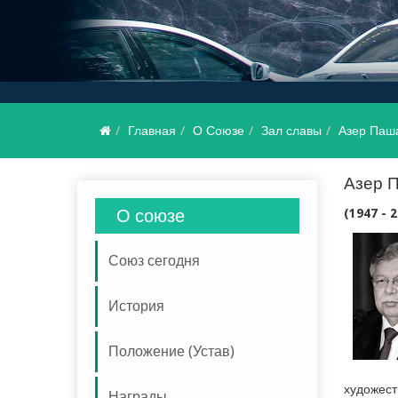
Главная
О Союзе
Зал славы
Азер Паш
Азер Паша Нейматов
Азер 
О союзе
(1947 - 
Союз сегодня
История
Положение (Устав)
художест
Награды