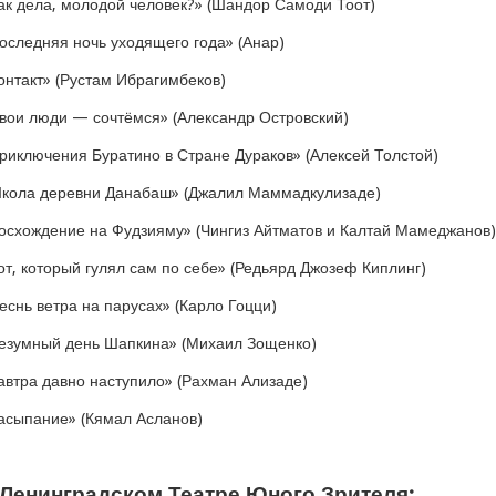
ак дела, молодой человек?» (Шандор Самоди Тоот)
оследняя ночь уходящего года» (Анар)
онтакт» (Рустам Ибрагимбеков)
вои люди — сочтёмся» (Александр Островский)
риключения Буратино в Стране Дураков» (Алексей Толстой)
кола деревни Данабаш» (Джалил Маммадкулизаде)
осхождение на Фудзияму» (Чингиз Айтматов и Калтай Мамеджанов)
от, который гулял сам по себе» (Редьярд Джозеф Киплинг)
еснь ветра на парусах» (Карло Гоцци)
езумный день Шапкина» (Михаил Зощенко)
автра давно наступило» (Рахман Ализаде)
асыпание» (Кямал Асланов)
 Ленинградском Театре Юного Зрителя: