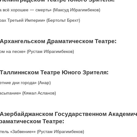
а всё хорошее — смерть» (Максуд Ибрагимбеков)
рах Третьей Империи» (Бертольт Брехт)
 Архангельском Драматическом Театре:
ом на песке» (Рустам Ибрагимбеков)
 Таллиннском Театре Юного Зрителя:
етние дни города» (Анар)
асыпание» (Кямал Асланов)
 Азербайджанском Государственном Академи
раматическом Театре:
тель «Забвение»» (Рустам Ибрагимбеков)