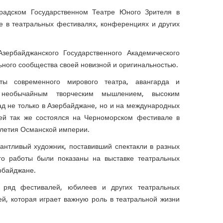
градском Государственном Театре Юного Зрителя в
е в театральных фестивалях, конференциях и других
зербайджанского Государственного Академического
ьного сообщества своей новизной и оригинальностью.
ты современного мирового театра, авангарда и
с необычайным творческим мышлением, высоким
д не только в Азербайджане, но и на международных
лей так же состоялся на Черноморском фестивале в
-летия Османской империи.
антливый художник, поставивший спектакли в разных
го работы были показаны на выставке театральных
ербайджане.
ряд фестивалей, юбилеев и других театральных
й, которая играет важную роль в театральной жизни