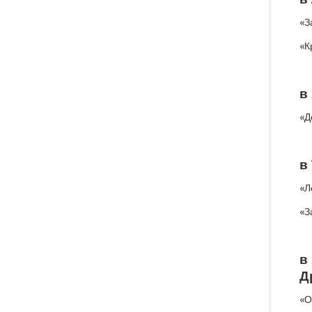
«З
«К
в
«Д
в
«Л
«З
в
Д
«О