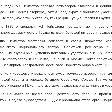
76 годах А.П.Нейматов работал режиссером-стажером в Ленин
де (ныне Санкт-Петербург), затем неоднократно принимал участи
ных форумах в таких странах, как Греция, Турция, Россия и Грузия.
 с 1990-го спектакли А.П.Нейматова поставленные на сцене А
ьного Драматического Театра вызвали большой интерес у театрал
ша Нейматов мастерски сочетает в своем творчестве чер
джанского национального театра. Спектакли режиссера 
венным вкусом были успешно показаны и удостоены высших награ
ьных фестивалях в Ташкенте, Тбилиси и Москве. Показ спектак
 I Всемирном Театральном Фестивале Тюркского Мира в честь 700
ение к хорошему музыкальному вкусу, режиссер известен как тал
 нашей страны и городах бывшего Советского Союза. Так же е
ов в Украине и I Биеннале выставке театральных художников в Аз
ша Нейматов за время своей деятельности успешно провел 
тий. Под его руководством СТД Азербайджана стала организацие