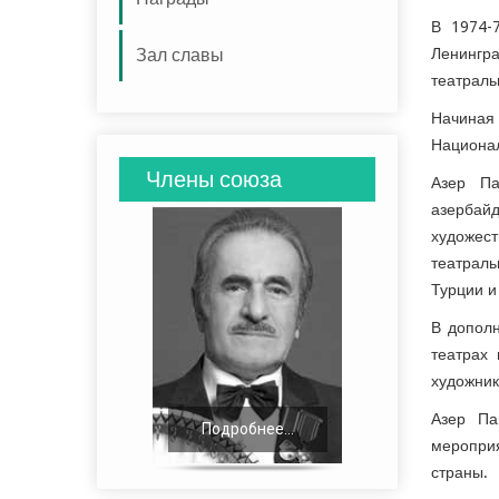
В 1974-
Зал славы
Ленингра
театраль
Начиная
Национал
Члены союза
Азер Па
азербай
художест
театрал
Турции и
В дополн
театрах
художник
Азер Па
Подробнее...
Подробнее...
мероприя
страны.