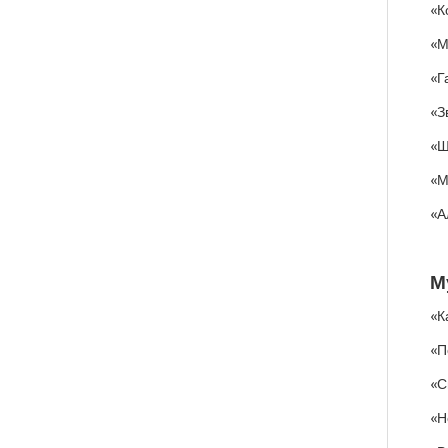
«К
«М
«Г
«З
«Ш
«М
«А
М
«К
«П
«С
«Н