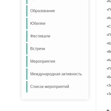
«К
«П
Образование
«К
Юбилеи
«С
«П
Фестивали
«Ш
Встречи
«В
«К
Мероприятия
«П
Международная активность
«Б
«З
Список мероприятий
«З
в