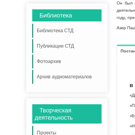
Он был 
деятельн
Библиотека
году, пр
Азер Паш
Библиотека СТД
Публикации СТД
Постан
Фотоархив
Архив аудиоматериалов
в
«Д
«П
Творческая
«Б
деятельность
«Н
Проекты