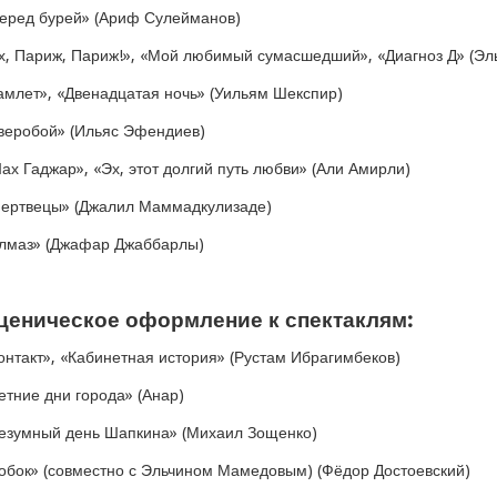
еред бурей» (Ариф Сулейманов)
х, Париж, Париж!», «Мой любимый сумасшедший», «Диагноз Д» (Эл
амлет», «Двенадцатая ночь» (Уильям Шекспир)
веробой» (Ильяс Эфендиев)
ах Гаджар», «Эх, этот долгий путь любви» (Али Амирли)
ертвецы» (Джалил Маммадкулизаде)
лмаз» (Джафар Джаббарлы)
ценическое оформление к спектаклям:
онтакт», «Кабинетная история» (Рустам Ибрагимбеков)
етние дни города» (Анар)
езумный день Шапкина» (Михаил Зощенко)
обок» (совместно с Эльчином Мамедовым) (Фёдор Достоевский)