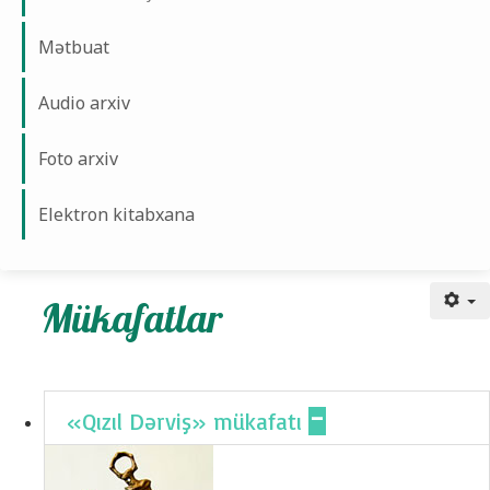
Mətbuat
Audio arxiv
Foto arxiv
Elektron kitabxana
Mükafatlar
Mükafatlar
«Qızıl Dərviş» mükafatı