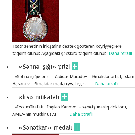
Teatr sənətinin inkişafına dəstək göstərən xeyriyyəçilərə
təqdim olunur. Aşağıdakı şəxslərə təqdim olunub:
Daha ətraflı
«Səhnə işığı» prizi
«Səhnə işığı» prizi Yadigar Muradov – Əməkdar artist; İslam
Həsənov – Əməkdar mədəniyyət işçisi
Daha ətraflı
«İrs» mükafatı
«İrs» mükafatı İnqilab Kərimov – sənətşünaslıq doktoru,
AMEA-nın müxbir üzvü
Daha ətraflı
«Sənətkar» medalı