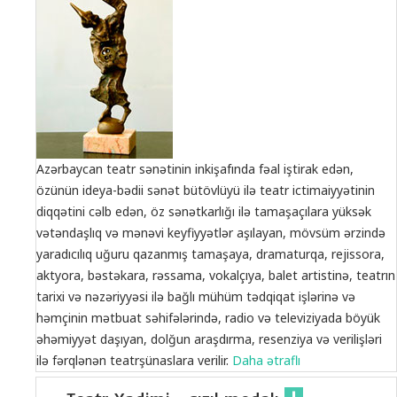
Azərbaycan teatr sənətinin inkişafında fəal iştirak edən,
özünün ideya-bədii sənət bütövlüyü ilə teatr ictimaiyyətinin
diqqətini cəlb edən, öz sənətkarlığı ilə tamaşaçılara yüksək
vətəndaşlıq və mənəvi keyfiyyətlər aşılayan, mövsüm ərzində
yaradıcılıq uğuru qazanmış tamaşaya, dramaturqa, rejissora,
aktyora, bəstəkara, rəssama, vokalçıya, balet artistinə, teatrın
tarixi və nəzəriyyəsi ilə bağlı mühüm tədqiqat işlərinə və
həmçinin mətbuat səhifələrində, radio və televiziyada böyük
əhəmiyyət daşıyan, dolğun araşdırma, resenziya və verilişləri
ilə fərqlənən teatrşünaslara verilir.
Daha ətraflı