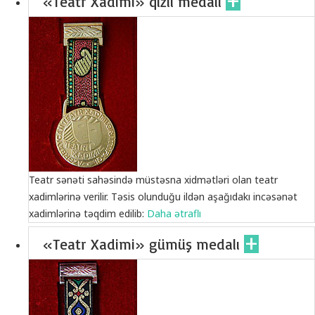
«Teatr Xadimi» qızıl medalı
Teatr sənəti sahəsində müstəsna xidmətləri olan teatr
xadimlərinə verilir. Təsis olunduğu ildən aşağıdakı incəsənət
xadimlərinə təqdim edilib:
Daha ətraflı
«Teatr Xadimi» gümüş medalı