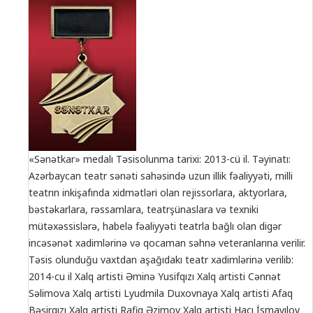
«Sənətkar» medalı Təsisolunma tarixi: 2013-cü il. Təyinatı:
Azərbaycan teatr sənəti sahəsində uzun illik fəaliyyəti, milli
teatrın inkişafında xidmətləri olan rejissorlara, aktyorlara,
bəstəkarlara, rəssamlara, teatrşünaslara və texniki
mütəxəssislərə, habelə fəaliyyəti teatrla bağlı olan digər
incəsənət xadimlərinə və qocaman səhnə veteranlarına verilir.
Təsis olunduğu vaxtdan aşağıdakı teatr xadimlərinə verilib:
2014-cu il Xalq artisti Əminə Yusifqızı Xalq artisti Cənnət
Səlimova Xalq artisti Lyudmila Duxovnaya Xalq artisti Afaq
Bəşirqızı Xalq artisti Rafiq Əzimov Xalq artisti Hacı İsmayılov