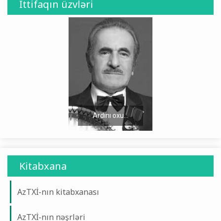
İttifaqın üzvləri
Ardını oxu...
Ardını oxu...
Kitabxana
AzTXİ-nın kitabxanası
AzTXİ-nın nəşrləri