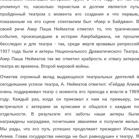
упомянул то, насколько тернистым и долгим является путь
пройденный театром с момента его создания и что первым,
показанным на его сцене спектаклем был «Азер и Байджан». В
своей речи Азер Паша Нейматов отметил то, что трагические
события, произошедшие в истории Азербайджана, не прошли
бесследно и для театра - так, среди жертв кровавых репрессий
1937 года были и актеры Национального Драматического Театра.
Азер Паша Нейматов так же отметил храбрость и отвагу актеров
театра во времена. Второй мировой войны.
Отметив огромный вклад выдающихся театральных деятелей в
сегодняшние успехи театра, А. Нейматов отметил: «Гейдар Алиев
очень поддерживал театр с момента его прихода к власти в 1969
году. Каждый раз, когда он приезжал к нам на премьеру, он
встречался с актерами за кулисами и общался с каждым по
отдельности. В результате его заботы наши актеры были
награждены наградами, почетными званиями и получили жилье.
Мы рады, что его путь успешно продолжает президент Ильхам
Алиев. Глава государства никогда не был равнодушен к театру. Я