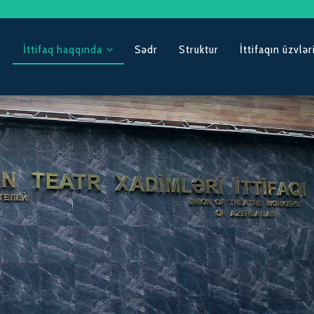
İttifaq haqqında
Sədr
Struktur
İttifaqın üzvlər