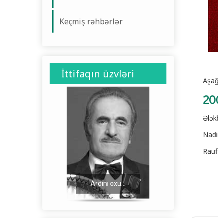
Keçmiş rəhbərlər
İttifaqın üzvləri
Aşağ
20
Ələk
Nadi
Rauf
Ardını oxu...
Ardını oxu...