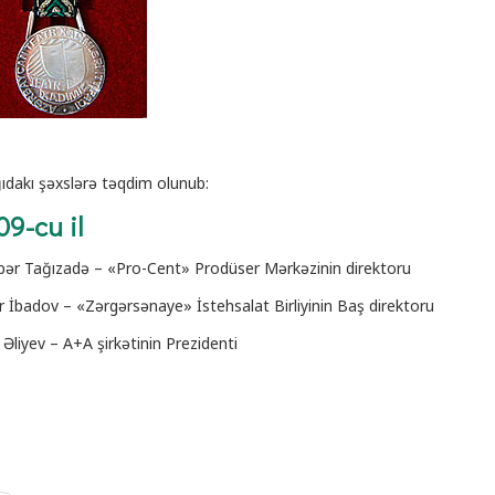
ıdakı şəxslərə təqdim olunub:
09-cu il
bər Tağızadə – «Pro-Cent» Prodüser Mərkəzinin direktoru
r İbadov – «Zərgərsənaye» İstehsalat Birliyinin Baş direktoru
 Əliyev – A+A şirkətinin Prezidenti