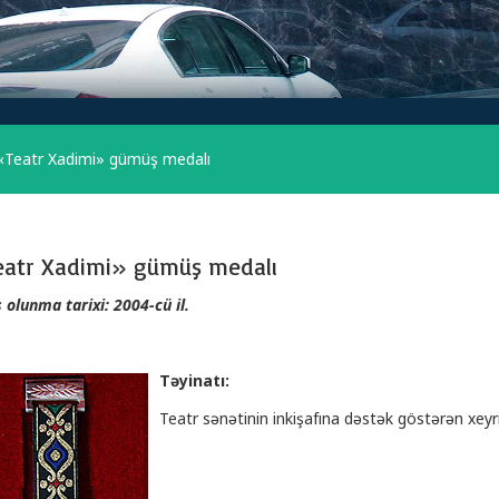
«Teatr Xadimi» gümüş medalı
eatr Xadimi» gümüş medalı
s olunma tarixi: 2004-cü il.
Təyinatı:
Teatr sənətinin inkişafına dəstək göstərən xeyr