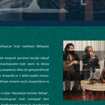
aycan Teatr Xadimləri İttifaqının
nda məqsəd qurumun keçdiyi inkişaf
 Azərbaycanın teatr aləmi ilə dünya
lq əlaqələrini daha da genişləndirmək
ni dizaynda və 3 dildə təqdim olunur.
tifaqın tarixinin vacib məqamlarını və
-ci ildən "Müsəlman Artistlər İttifaqı",
n "Azərbaycan Teatr Cəmiyyəti" kimi
sis Konfransının qərarı ilə "Azərbaycan