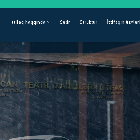
İttifaq haqqında
Sədr
Struktur
İttifaqın üzvlər