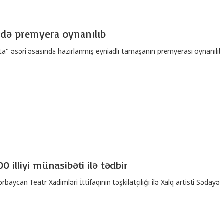
də premyera oynanılıb
a" əsəri əsasında hazırlanmış eyniadlı tamaşanın premyerası oynanılı
 illiyi münasibəti ilə tədbir
aycan Teatr Xadimləri İttifaqının təşkilatçılığı ilə Xalq artisti Səday