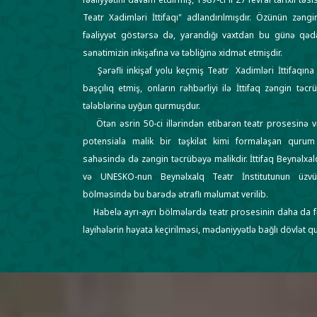
Teatr Xadimləri İttifaqı" adlandırılmışdır. Özünün zəngi
fəaliyyət göstərsə də, yarandığı vaxtdan bu günə qədə
sənətimizin inkişafına və təbliğinə xidmət etmişdir.
Şərəfli inkişaf yolu keçmiş Teatr Xadimləri İttifaqına
başçılıq etmiş, onların rəhbərliyi ilə İttifaq zəngin təc
tələblərinə uyğun qurmuşdur.
Ötən əsrin 50-ci illərindən etibarən teatr prosesinə və
potensiala malik bir təşkilat kimi formalaşan quru
sahəsində də zəngin təcrübəyə malikdir. İttifaq Beynəlxalq
və UNESKO-nun Beynəlxalq Teatr İnstitutunun üzvüd
bölməsində bu barədə ətraflı məlumat verilib.
Habelə ayrı-ayrı bölmələrdə teatr prosesinin daha da fə
layihələrin həyata keçirilməsi, mədəniyyətlə bağlı dövlət qur