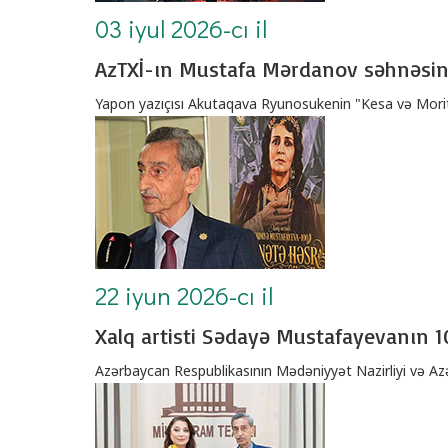
03 iyul 2026-cı il
AzTXİ-ın Mustafa Mərdanov səhnəsin
Yapon yazıçısı Akutaqava Ryunosukenin "Kesa və Morit
22 iyun 2026-cı il
Xalq artisti Sədayə Mustafayevanın 100
Azərbaycan Respublikasının Mədəniyyət Nazirliyi və Azərb