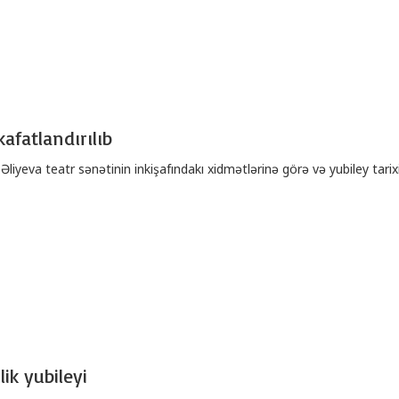
fatlandırılıb
yeva teatr sənətinin inkişafındakı xidmətlərinə görə və yubiley tarixi
ik yubileyi