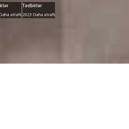
rlər
Tədbirlər
Daha ətraflı
2023
Daha ətraflı