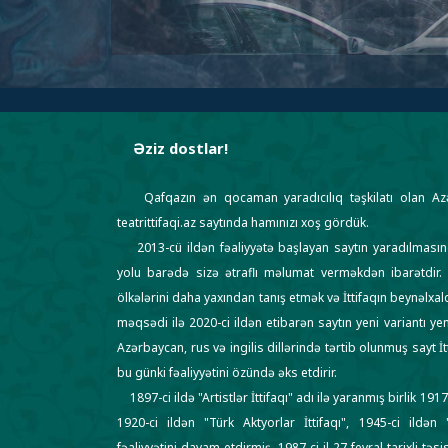
Əziz dostlar!
Qafqazın ən qocaman yaradıcılıq təşkilatı olan Azərb
teatrittifaqi.az saytında hamınızı xoş gördük.
2013-cü ildən fəaliyyətə başlayan saytın yaradılması
yolu barədə sizə ətraflı məlumat verməkdən ibarətdir.
ölkələrini daha yaxından tanış etmək və İttifaqın beynəlxa
məqsədi ilə 2020-ci ildən etibarən saytın yeni variantı ye
Azərbaycan, rus və ingilis dillərində tərtib olunmuş sayt İt
bu günki fəaliyyətini özündə əks etdirir.
1897-ci ildə "Artistlər İttifaqı" adı ilə yaranmış birlik 1917
1920-ci ildən "Türk Aktyorlar İttifaqı", 1945-ci ildə
fəaliyyətini davam etdirmiş, 1987-ci il 27 fevral tarixli tə