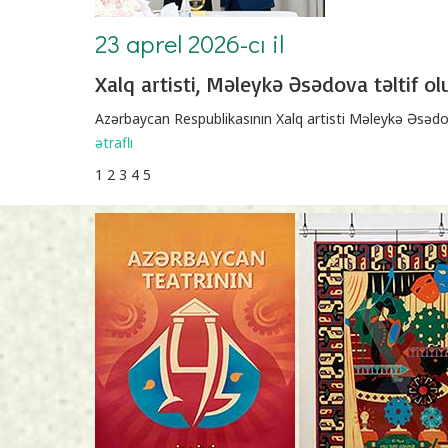
23 aprel 2026-cı il
Xalq artisti, Məleykə Əsədova təltif o
Azərbaycan Respublikasının Xalq artisti Məleykə Əsəd
ətraflı
1
2
3
4
5