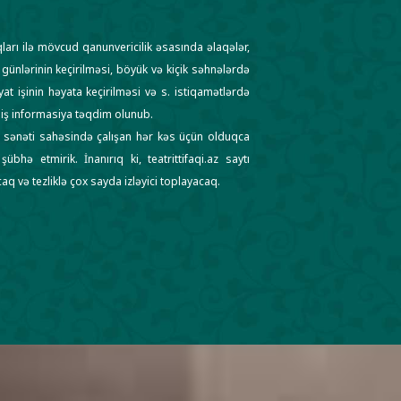
aqları ilə mövcud qanunvericilik əsasında əlaqələr,
 günlərinin keçirilməsi, böyük və kiçik səhnələrdə
at işinin həyata keçirilməsi və s. istiqamətlərdə
eniş informasiya təqdim olunub.
sənəti sahəsində çalışan hər kəs üçün olduqca
übhə etmirik. İnanırıq ki, teatrittifaqi.az saytı
q və tezliklə çox sayda izləyici toplayacaq.