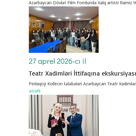
Azərbaycan Dövlət Film Fondunda Xalq artisti Ramiz Həs
27 aprel 2026-cı il
Teatr Xadimləri İttifaqına ekskursiyas
Pedaqoji Kollecin tələbələri Azərbaycan Teatr Xadimləri
ətraflı