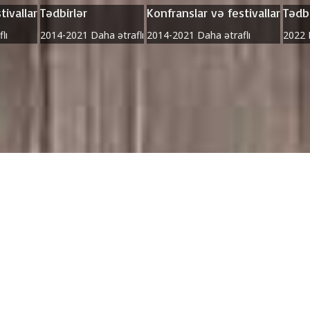
tivallar
Tədbirlər
Konfranslar və festivallar
Tədbi
lı
2014-2021
Daha ətraflı
2014-2021
Daha ətraflı
2022