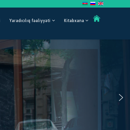
i
Yaradıcılıq fəaliyyəti
Kitabxana