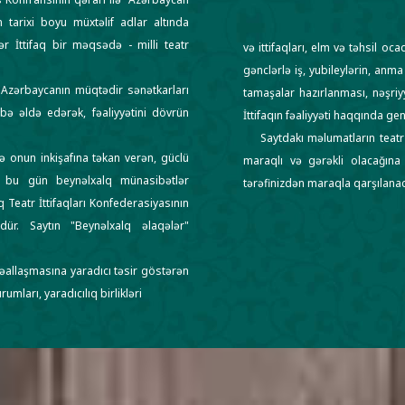
n tarixi boyu müxtəlif adlar altında
r İttifaq bir məqsədə - milli teatr
və ittifaqları, elm və təhsil oc
gənclərlə iş, yubileylərin, anma
 Azərbaycanın müqtədir sənətkarları
tamaşalar hazırlanması, nəşriyy
rübə əldə edərək, fəaliyyətini dövrün
İttifaqın fəaliyyəti haqqında g
Saytdakı məlumatların teatr 
 onun inkişafına təkan verən, güclü
maraqlı və gərəkli olacağına ş
m bu gün beynəlxalq münasibətlər
tərəfinizdən maraqla qarşılanaca
 Teatr İttifaqları Konfederasiyasının
ür. Saytın "Beynəlxalq əlaqələr"
allaşmasına yaradıcı təsir göstərən
umları, yaradıcılıq birlikləri