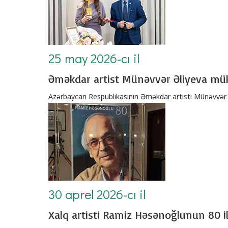
25 may 2026-cı il
Əməkdar artist Münəvvər Əliyeva müka
Azərbaycan Respublikasının Əməkdar artisti Münəvvər Əli
30 aprel 2026-cı il
Xalq artisti Ramiz Həsənoğlunun 80 ill