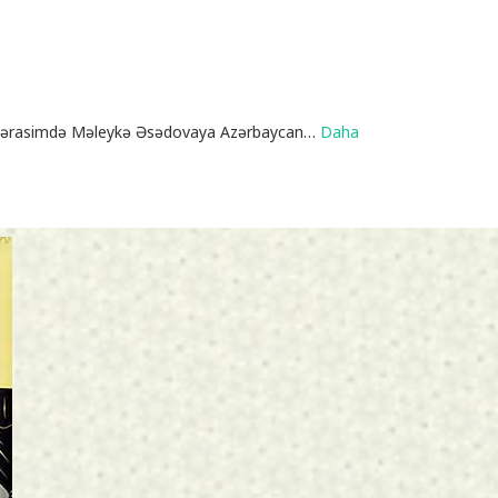
ən mərasimdə Məleykə Əsədovaya Azərbaycan
…
Daha