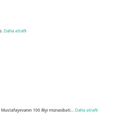
b.
Daha ətraflı
ə Mustafayevanın 100 illiyi münasibəti
…
Daha ətraflı