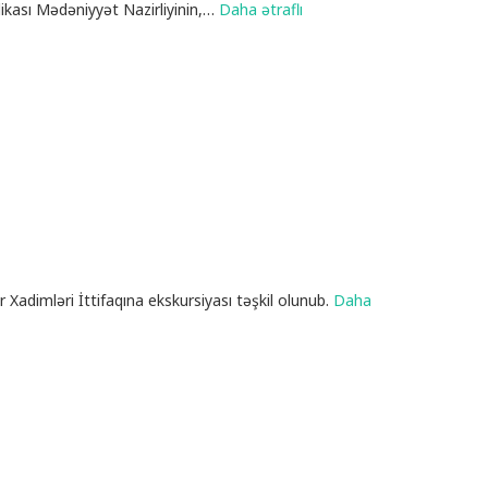
kası Mədəniyyət Nazirliyinin,
…
Daha ətraflı
 Xadimləri İttifaqına ekskursiyası təşkil olunub.
Daha