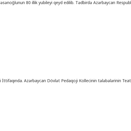
ənoğlunun 80 illik yubileyi qeyd edilib. Tədbirdə Azərbaycan Respubli
ı
 İttifaqında. Azərbaycan Dövlət Pedaqoji Kollecinin tələbələrinin Teatr